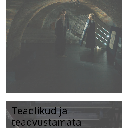
Teadlikud ja
teadvustamata