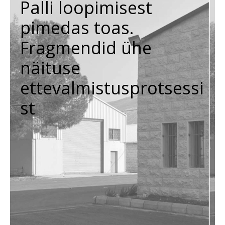
Palli loopimisest
pimedas toas.
Fragmendid ühe
näituse
ettevalmistusprotsessi
st