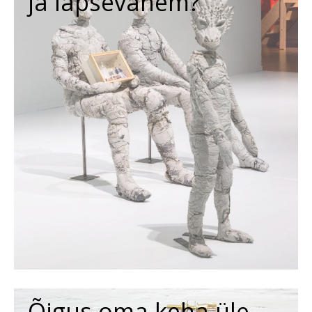
ja lapsevanem?
Õigus oma keha üle