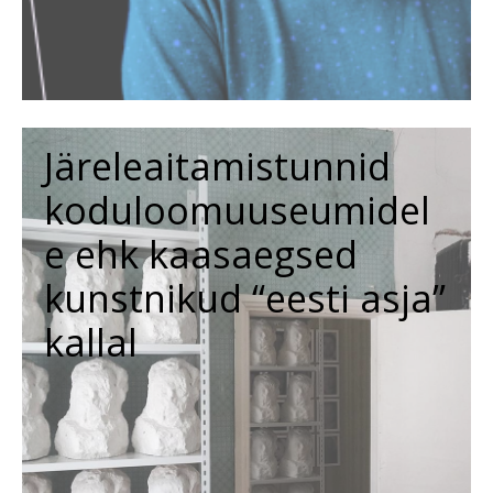
Järeleaitamistunnid
koduloomuuseumidel
e ehk kaasaegsed
kunstnikud “eesti asja”
kallal