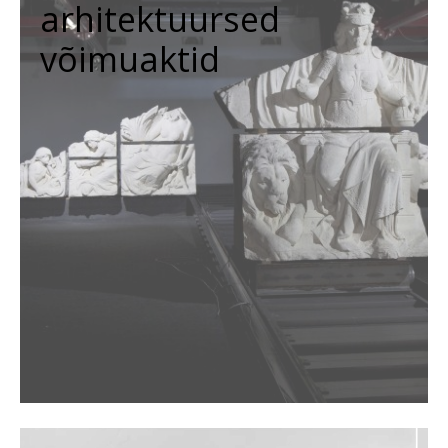
arhitektuursed
võimuaktid