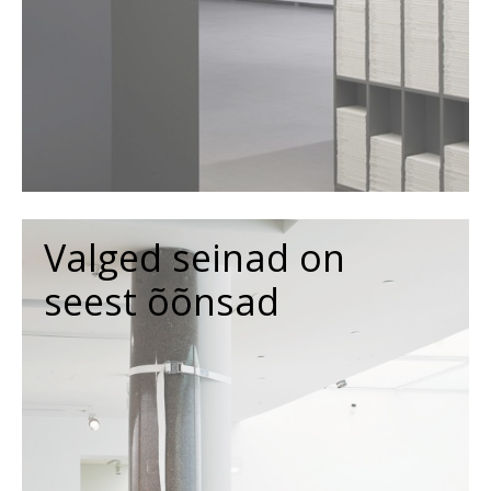
Valged seinad on
seest õõnsad