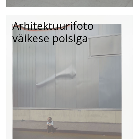
Arhitektuurifoto
väikese poisiga