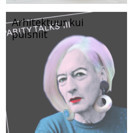
Arhitektuur kui
puisniit