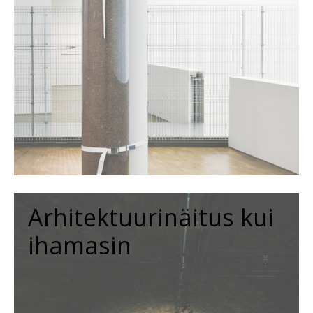
Arhitektuurinäitus kui
ihamasin