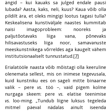
ängid – kui kauaks sa julged endale pausi
lubada? Aasta, kaks, neli, kuus? Kaua võib olla
pildilt ära, et oleks mingigi lootus tagasi tulla?
Keskealisena kunstiväljale naastes kummitab
naisi imagoprobleem: nooreks ja
paljutõotavaks liiga vana, põnevaks
hilisavastuseks liiga noor, samavanuste
meeskunstnikega võrreldes aga kaugelt vähem
institutsionaalselt tunnustatud.
[7]
Erialatööle naasta võib mõistagi olla keeruline
olenemata sellest, mis on inimese tegevusala,
kuid kunstniku ees on sageli mitte binaarne
valik – pere
vs.
töö –, vaid pigem kolme
nurgaga skeem: pere
vs.
elatise teenimise
vs.
loo-ming. „Tundub liigne luksus tegeleda
mitmel päeval nädalas ainult iseenda