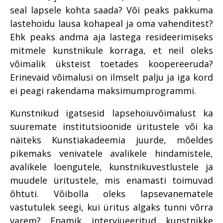
seal lapsele kohta saada? Või peaks pakkuma
lastehoidu lausa kohapeal ja oma vahenditest?
Ehk peaks andma aja lastega resideerimiseks
mitmele kunstnikule korraga, et neil oleks
võimalik üksteist toetades koopereeruda?
Erinevaid võimalusi on ilmselt palju ja iga kord
ei peagi rakendama maksimumprogrammi.
Kunstnikud igatsesid lapsehoiuvõimalust ka
suuremate institutsioonide üritustele või ka
näiteks Kunstiakadeemia juurde, mõeldes
pikemaks venivatele avalikele hindamistele,
avalikele loengutele, kunstnikuvestlustele ja
muudele üritustele, mis enamasti toimuvad
õhtuti. Võibolla oleks lapsevanematele
vastutulek seegi, kui üritus algaks tunni võrra
varem? Enamik intervjueeritud kunstnikke