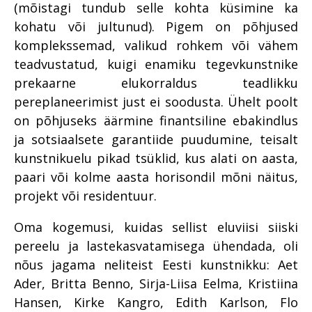
(mõistagi tundub selle kohta küsimine ka
kohatu või jultunud). Pigem on põhjused
komplekssemad, valikud rohkem või vähem
teadvustatud, kuigi enamiku tegevkunstnike
prekaarne elukorraldus teadlikku
pereplaneerimist just ei soodusta. Ühelt poolt
on põhjuseks äärmine finantsiline ebakindlus
ja sotsiaalsete garantiide puudumine, teisalt
kunstnikuelu pikad tsüklid, kus alati on aasta,
paari või kolme aasta horisondil mõni näitus,
projekt või residentuur.
Oma kogemusi, kuidas sellist eluviisi siiski
pereelu ja lastekasvatamisega ühendada, oli
nõus jagama neliteist Eesti kunstnikku: Aet
Ader, Britta Benno, Sirja-Liisa Eelma, Kristiina
Hansen, Kirke Kangro, Edith Karlson, Flo