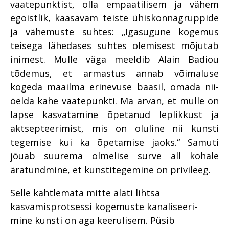
vaatepunktist, olla empaatilisem ja vähem
egoistlik, kaasavam teiste ühiskonnagruppide
ja vähemuste suhtes: „Igasugune kogemus
teisega lähedases suhtes olemisest mõjutab
inimest. Mulle väga meeldib Alain Badiou
tõdemus, et armastus annab võimaluse
kogeda maailma erinevuse baasil, omada nii-
öelda kahe vaatepunkti. Ma arvan, et mulle on
lapse kasvatamine õpetanud leplikkust ja
aktsepteerimist, mis on oluline nii kunsti
tegemise kui ka õpetamise jaoks.“ Samuti
jõuab suurema olmelise surve all kohale
äratundmine, et kunstitegemine on privileeg.
Selle kahtlemata mitte alati lihtsa
kasvamisprotsessi kogemuste kanaliseeri-
mine kunsti on aga keerulisem. Püsib