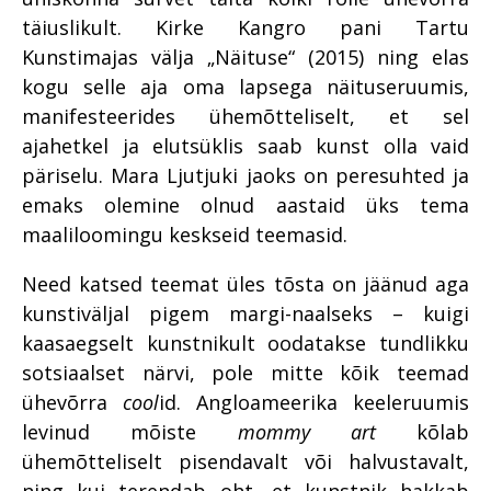
täiuslikult. Kirke Kangro pani Tartu
Kunstimajas välja „Näituse“ (2015) ning elas
kogu selle aja oma lapsega näituseruumis,
manifesteerides ühemõtteliselt, et sel
ajahetkel ja elutsüklis saab kunst olla vaid
päriselu. Mara Ljutjuki jaoks on peresuhted ja
emaks olemine olnud aastaid üks tema
maaliloomingu keskseid teemasid.
Need katsed teemat üles tõsta on jäänud aga
kunstiväljal pigem margi-naalseks – kuigi
kaasaegselt kunstnikult oodatakse tundlikku
sotsiaalset närvi, pole mitte kõik teemad
ühevõrra
cool
id. Angloameerika keeleruumis
levinud mõiste
mommy art
kõlab
ühemõtteliselt pisendavalt või halvustavalt,
ning kui terendab oht, et kunstnik hakkab