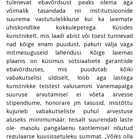
tulenevat ebavõrdsust peaks olema aga
võimalik tasandada nii institutsioonide
suurema vastutulelikkuse kui ka laiemate
ühiskondlike kokkulepetega. Küsides
kunstnikelt, mis laadi abist või toest tunnevad
nad kõige enam puudust, pakuti välja väga
mitmesuguseid lahendusi. Kõige laiemas
plaanis on küsimus sotsiaalsete garantiide
ebavõrdsuses, mis puudutab kõiki
vabakutselisi üldiselt, lööb aga lastega
kunstnikke teistest valusamini. Vanemapalga
suuruse arvutamisel ei võeta arvesse
stipendiume, honorare jm tasusid, mistõttu
kujuneb vabakutseliste puhul arvestuse
aluseks miinimumäär; teisalt suurendab laste
ole- masolu pangalaenu taotlemisel nõutud
regulaarse kuusissetuleku summat. „Võiks olla