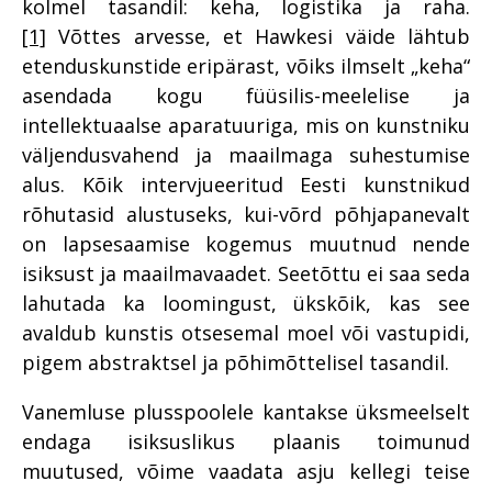
kolmel tasandil: keha, logistika ja raha.
[1]
Võttes arvesse, et Hawkesi väide lähtub
etenduskunstide eripärast, võiks ilmselt „keha“
asendada kogu füüsilis-meelelise ja
intellektuaalse aparatuuriga, mis on kunstniku
väljendusvahend ja maailmaga suhestumise
alus. Kõik intervjueeritud Eesti kunstnikud
rõhutasid alustuseks, kui-võrd põhjapanevalt
on lapsesaamise kogemus muutnud nende
isiksust ja maailmavaadet. Seetõttu ei saa seda
lahutada ka loomingust, ükskõik, kas see
avaldub kunstis otsesemal moel või vastupidi,
pigem abstraktsel ja põhimõttelisel tasandil.
Vanemluse plusspoolele kantakse üksmeelselt
endaga isiksuslikus plaanis toimunud
muutused, võime vaadata asju kellegi teise