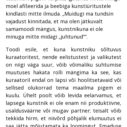
moel afišeerida ja beebiga kunstiüritustele
kindlasti mitte ilmuda. „Muidugi ma tundsin
vajadust kinnitada, et ma olen jätkuvalt
samamoodi mängus, kunstnikuna ei ole
minuga mitte midagi „juhtunud““.
Toodi esile, et kuna kunstniku sõltuvus
kuraatoritest, nende eelistustest ja valikutest
on niigi väga suur, võib võimaliku suhtumise
muutuses hakata rolli mängima ka see, kas
kuraatoril endal on lapsi või hoolitsetavaid või
sellised olukorrad tema maailma pigem ei
kuulu. Ühelt poolt võib levida eelarvamus, et
lapsega kunstnik ei ole enam nii produktiivne,
usaldusväärne või mugav partner; teisalt võib
tekkida hirm, et niivõrd põhjalik elumuutus ei
saa jätta mõjutamata ka loomingut. Emaduse