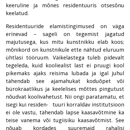
keeruline ja mõnes residentuuris otsesõnu
keelatud.
Residentuuride elamistingimused on väga
erinevad – sageli on tegemist jagatud
majutusega, kus mitu kunstnikku elab koos;
mõnikord on kunstnikule ette nähtud eluruum
ühtlasi tööruum. Väikelastega tuleb pidevalt
tegeleda, kuid kooliealist last ei pruugi kool
pikemaks ajaks reisima lubada ja igal juhul
tähendab see ajamahukat koduõpet või
bürokraatlikus ja keelelises mõttes pingutust
nõudvat koolivahetust. Nii ongi paratamatu, et
isegi kui residen- tuuri korraldav institutsioon
ei ole vastu, tähendab lapse kaasavõtmine ka
teise vanema või tugiisiku kaasavõtmist. See
nõuab kordades suuremaid rahalisi