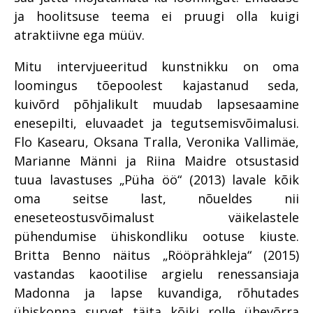
ja hoolitsuse teema ei pruugi olla kuigi
atraktiivne ega müüv.
Mitu intervjueeritud kunstnikku on oma
loomingus tõepoolest kajastanud seda,
kuivõrd põhjalikult muudab lapsesaamine
enesepilti, eluvaadet ja tegutsemisvõimalusi.
Flo Kasearu, Oksana Tralla, Veronika Vallimäe,
Marianne Männi ja Riina Maidre otsustasid
tuua lavastuses „Püha öö“ (2013) lavale kõik
oma seitse last, nõueldes nii
eneseteostusvõimalust väikelastele
pühendumise ühiskondliku ootuse kiuste.
Britta Benno näitus „Rööprähkleja“ (2015)
vastandas kaootilise argielu renessansiaja
Madonna ja lapse kuvandiga, rõhutades
ühiskonna survet täita kõiki rolle ühevõrra