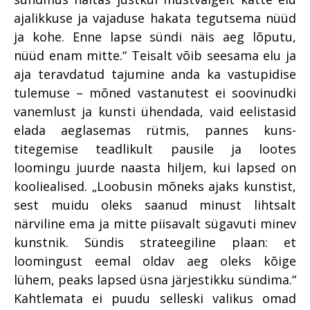
ajalikkuse ja vajaduse hakata tegutsema nüüd
ja kohe. Enne lapse sündi näis aeg lõputu,
nüüd enam mitte.“ Teisalt võib seesama elu ja
aja teravdatud tajumine anda ka vastupidise
tulemuse – mõned vastanutest ei soovinudki
vanemlust ja kunsti ühendada, vaid eelistasid
elada aeglasemas rütmis, pannes kuns-
titegemise teadlikult pausile ja lootes
loomingu juurde naasta hiljem, kui lapsed on
kooliealised. „Loobusin mõneks ajaks kunstist,
sest muidu oleks saanud minust lihtsalt
närviline ema ja mitte piisavalt sügavuti minev
kunstnik. Sündis strateegiline plaan: et
loomingust eemal oldav aeg oleks kõige
lühem, peaks lapsed üsna järjestikku sündima.“
Kahtlemata ei puudu selleski valikus omad