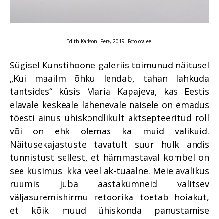
Edith Karlson. Pere, 2019. Foto cca.ee
Sügisel Kunstihoone galeriis toimunud näitusel
„Kui maailm õhku lendab, tahan lahkuda
tantsides“ küsis Maria Kapajeva, kas Eestis
elavale keskeale lähenevale naisele on emadus
tõesti ainus ühiskondlikult aktsepteeritud roll
või on ehk olemas ka muid valikuid.
Näitusekajastuste tavatult suur hulk andis
tunnistust sellest, et hämmastaval kombel on
see küsimus ikka veel ak-tuaalne. Meie avalikus
ruumis juba aastakümneid valitsev
väljasuremishirmu retoorika toetab hoiakut,
et kõik muud ühiskonda panustamise