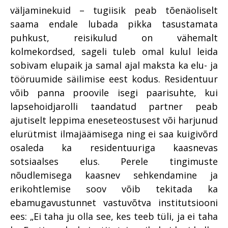
väljaminekuid – tugiisik peab tõenäoliselt
saama endale lubada pikka tasustamata
puhkust, reisikulud on vähemalt
kolmekordsed, sageli tuleb omal kulul leida
sobivam elupaik ja samal ajal maksta ka elu- ja
tööruumide säilimise eest kodus. Residentuur
võib panna proovile isegi paarisuhte, kui
lapsehoidjarolli taandatud partner peab
ajutiselt leppima eneseteostusest või harjunud
elurütmist ilmajäämisega ning ei saa kuigivõrd
osaleda ka residentuuriga kaasnevas
sotsiaalses elus. Perele tingimuste
nõudlemisega kaasnev sehkendamine ja
erikohtlemise soov võib tekitada ka
ebamugavustunnet vastuvõtva institutsiooni
ees: „Ei taha ju olla see, kes teeb tüli, ja ei taha