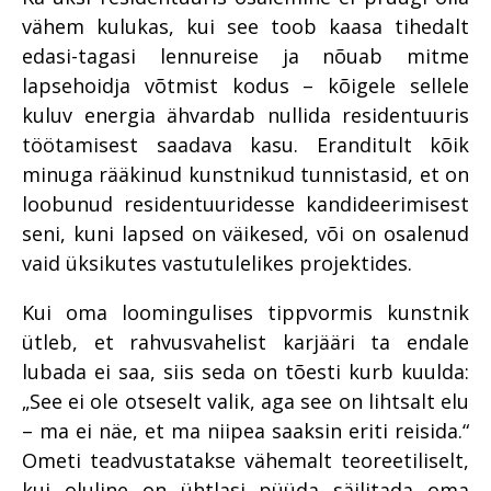
vähem kulukas, kui see toob kaasa tihedalt
edasi-tagasi lennureise ja nõuab mitme
lapsehoidja võtmist kodus – kõigele sellele
kuluv energia ähvardab nullida residentuuris
töötamisest saadava kasu. Eranditult kõik
minuga rääkinud kunstnikud tunnistasid, et on
loobunud residentuuridesse kandideerimisest
seni, kuni lapsed on väikesed, või on osalenud
vaid üksikutes vastutulelikes projektides.
Kui oma loomingulises tippvormis kunstnik
ütleb, et rahvusvahelist karjääri ta endale
lubada ei saa, siis seda on tõesti kurb kuulda:
„See ei ole otseselt valik, aga see on lihtsalt elu
– ma ei näe, et ma niipea saaksin eriti reisida.“
Ometi teadvustatakse vähemalt teoreetiliselt,
kui oluline on ühtlasi püüda säilitada oma