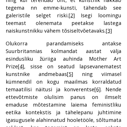
tegema nn emme-kunsti, tähendab see
galeristile selget riski.
[2]
Isegi loomingu
teemast olenemata peetakse lastega
naiskunstnikku vähem tõsiseltvõetavaks.
[3]
Olukorra parandamiseks antakse
Suurbritannias kolmandat aastat välja
esindusliku žüriiga auhinda Mother Art
Prize
[4]
, sisse on seatud lapsevanematest
kunstnike andmebaas
[5]
ning viimasel
kümnendil on kogu maailmas korraldatud
temaatilisi näitusi ja konverentse
[6]
. Nende
ettevõtmiste olulisim panus on ilmselt
emaduse mõtestamine laiema feministliku
eetika kontekstis ja tähelepanu juhtimine
igasugusele alahinnatud hooletööle, sõltumata