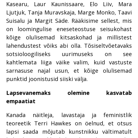
Kasearu, Laur Kaunissaare, Elo Liiv, Mara
Ljutjuk, Tanja Muravskaja, Marge Monko, Taavi
Suisalu ja Margit Säde. Rääkisime sellest, mis
on loomingulise eneseteostuse seisukohast
kõige olulisemad kitsaskohad ja millistest
lahendustest võiks abi olla. Tõsiseltvõetavaks
sotsioloogiliseks uurimuseks on see
kahtlemata liiga väike valim, kuid vastuste
sarnasuse najal usun, et kõige olulisemad
punktid joonistusid siiski välja.
Lapsevanemaks olemine kasvatab
empaatiat
Kanada näitleja, lavastaja ja feministlik
teoreetik Terri Hawkes on öelnud, et otsus
lapsi saada mõjutab kunstnikku vältimatult