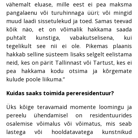
vähemalt eluase, mille eest ei pea maksma
pangalaenu või turuhinnaga üüri; või mingid
muud laadi sissetulekud ja toed. Samas teevad
kõik näo, et on võimalik hakkama saada
puhtalt kunstiga, vabakutselisena, kui
tegelikult see nii ei ole. Pikemas plaanis
hakkab selline süsteem lisaks selgelt eelistama
neid, kes on pärit Tallinnast või Tartust, kes ei
pea hakkama kodu otsima ja kõrgemate
kulude poole liikuma.“
Kuidas saaks toimida pereresidentuur?
Üks kõige teravamaid momente loomingu ja
pereelu ühendamisel on residentuurides
osalemise võimalus või võimatus, mis seab
lastega või hooldatavatega kunstnikud