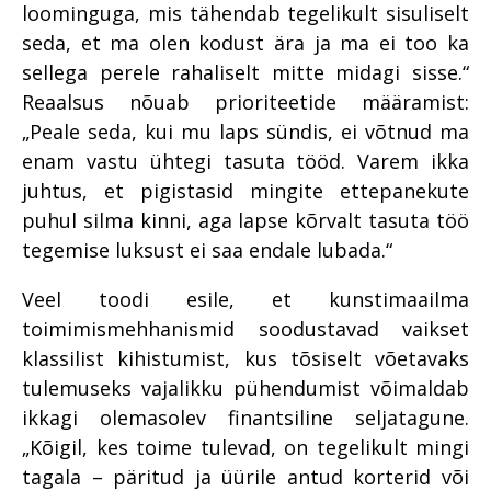
loominguga, mis tähendab tegelikult sisuliselt
seda, et ma olen kodust ära ja ma ei too ka
sellega perele rahaliselt mitte midagi sisse.“
Reaalsus nõuab prioriteetide määramist:
„Peale seda, kui mu laps sündis, ei võtnud ma
enam vastu ühtegi tasuta tööd. Varem ikka
juhtus, et pigistasid mingite ettepanekute
puhul silma kinni, aga lapse kõrvalt tasuta töö
tegemise luksust ei saa endale lubada.“
Veel toodi esile, et kunstimaailma
toimimismehhanismid soodustavad vaikset
klassilist kihistumist, kus tõsiselt võetavaks
tulemuseks vajalikku pühendumist võimaldab
ikkagi olemasolev finantsiline seljatagune.
„Kõigil, kes toime tulevad, on tegelikult mingi
tagala – päritud ja üürile antud korterid või