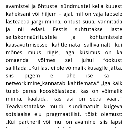
avamistel ja õhtustel sündmustel kella kuuest
kaheksani või hiljem – ajal, mil on vaja lapsele
lasteaeda järgi minna, õhtust süüa, vannitada
ja nii edasi. Eestis suhtutakse laste
seltskonnaüritustele ja kohtumistele
kaasavõtmisesse kahtlemata sallivamalt kui
mõnes muus riigis, aga küsimus on ka
omaenda võimes sel juhul fookust
säilitada. „Kui last ei ole võimalik kusagile jätta,
siis pigem ei lähe ise ka –
networkimine
kannatab kahtlemata.“ „Iga käik
tuleb peres kooskõlastada, kas on võimalik
minna; kaaluda, kas asi on seda väärt.“
Teadvustatakse muidu sundimatult kulgeva
sotsiaalse elu pragmaatilist, töist olemust:
„Kui partneril või mul on avamine, siis lapsi