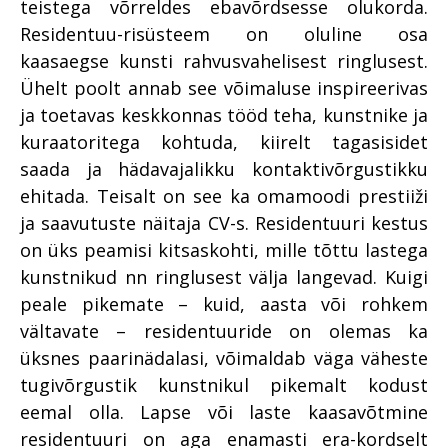
teistega võrreldes ebavõrdsesse olukorda.
Residentuu-risüsteem on oluline osa
kaasaegse kunsti rahvusvahelisest ringlusest.
Ühelt poolt annab see võimaluse inspireerivas
ja toetavas keskkonnas tööd teha, kunstnike ja
kuraatoritega kohtuda, kiirelt tagasisidet
saada ja hädavajalikku kontaktivõrgustikku
ehitada. Teisalt on see ka omamoodi prestiiži
ja saavutuste näitaja CV-s. Residentuuri kestus
on üks peamisi kitsaskohti, mille tõttu lastega
kunstnikud nn ringlusest välja langevad. Kuigi
peale pikemate – kuid, aasta või rohkem
vältavate – residentuuride on olemas ka
üksnes paarinädalasi, võimaldab väga väheste
tugivõrgustik kunstnikul pikemalt kodust
eemal olla. Lapse või laste kaasavõtmine
residentuuri on aga enamasti era-kordselt