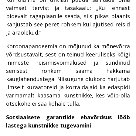
vaimset tervist ja tasakaalu: „Kui ennast
pidevalt tagaplaanile seada, siis pikas plaanis
kahjustab see peret rohkem kui ajutised reisid
ja äraolekud.“
Koroonapandeemia on mõjunud ka mõnevõrra
võrdsustavalt, sest on teinud keeruliseks kõigi
inimeste reisimisvõimalused ja sundinud
senisest rohkem saama hakkama
kauglahendustega. Niisugune olukord harjutab
ilmselt kuraatoreid ja korraldajaid ka edaspidi
varmamalt kaasama kunstnikke, kes võib-olla
otsekohe ei saa kohale tulla.
Sotsiaalsete garantiide ebavõrdsus lööb
lastega kunstnikke tugevamini