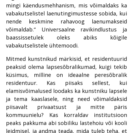
mingi käendusmehhanism, mis võimaldaks ka
vabakutselistel laenutingimustesse sobida, kui
nende keskmine rahavoog laenumakseid
võimaldab.“ Universaalne ravikindlustus ja
baassissetulek oleks abiks kõigile
vabakutselistele ühtemoodi.
Mitmed kunstnikud märkisid, et residentuurid
peaksid olema lapsesõbralikumad, kuigi tekib
küsimus, milline on ideaalne peresõbralik
residentuur. Kas piisaks sellest, kui
elamisvõimalused loodaks ka kunstniku lapsele
ja tema kaaslasele, ning need võimaldaksid
piisavalt privaatsust ja mitte päris
kommuunielu? Kas korraldav institutsioon
peaks pakkuma abi sobiliku lastehoiu või kooli
leidmisel, ja andma teada, mida tuleb teha, et