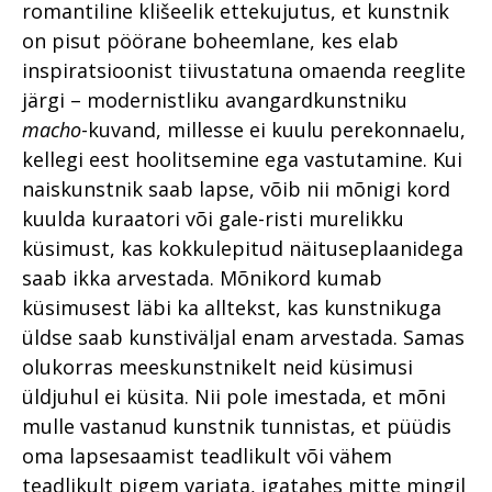
romantiline klišeelik ettekujutus, et kunstnik
on pisut pöörane boheemlane, kes elab
inspiratsioonist tiivustatuna omaenda reeglite
järgi – modernistliku avangardkunstniku
macho
-kuvand, millesse ei kuulu perekonnaelu,
kellegi eest hoolitsemine ega vastutamine. Kui
naiskunstnik saab lapse, võib nii mõnigi kord
kuulda kuraatori või gale-risti murelikku
küsimust, kas kokkulepitud näituseplaanidega
saab ikka arvestada. Mõnikord kumab
küsimusest läbi ka alltekst, kas kunstnikuga
üldse saab kunstiväljal enam arvestada. Samas
olukorras meeskunstnikelt neid küsimusi
üldjuhul ei küsita. Nii pole imestada, et mõni
mulle vastanud kunstnik tunnistas, et püüdis
oma lapsesaamist teadlikult või vähem
teadlikult pigem varjata, igatahes mitte mingil