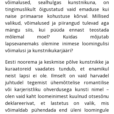
võimalused, sealhulgas kunstnikuna, on
tingimuslikult õigustatud vaid emaduse kui
naise primaarse kohustuse kõrval. Millised
valikud, võimalused ja piirangud tulevad aga
mängu siis, kui püüda ennast teostada
mõlemal moel? Kuidas mõjutab
lapsevanemaks olemine inimese loomingulisi
võimalusi ja kunstnikukarjääri?
Eesti noorema ja keskmise põlve kunstnikke ja
kuraatoreid vaadates tundub, et enamikul
neist lapsi ei ole. Ilmselt on vaid harvadel
juhtudel tegemist ühemõttelise romantilise
või karjeristliku ohverdusega kunsti nimel –
olen vaid kaht loomeinimest kuulnud otsesõnu
deklareerivat, et lastetus on valik, mis
võimaldab pühendada end üleni loomingule