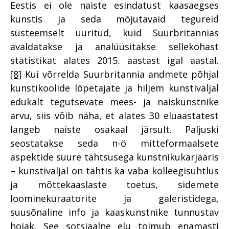
Eestis ei ole naiste esindatust kaasaegses
kunstis ja seda mõjutavaid tegureid
süsteemselt uuritud, kuid Suurbritannias
avaldatakse ja analüüsitakse sellekohast
statistikat alates 2015. aastast igal aastal.
[8]
Kui võrrelda Suurbritannia andmete põhjal
kunstikoolide lõpetajate ja hiljem kunstiväljal
edukalt tegutsevate mees- ja naiskunstnike
arvu, siis võib näha, et alates 30 eluaastatest
langeb naiste osakaal järsult. Paljuski
seostatakse seda n-ö mitteformaalsete
aspektide suure tähtsusega kunstnikukarjääris
– kunstiväljal on tähtis ka vaba kolleegisuhtlus
ja mõttekaaslaste toetus, sidemete
loominekuraatorite ja galeristidega,
suusõnaline info ja kaaskunstnike tunnustav
hoiak. See sotsiaalne elu toimub enamasti