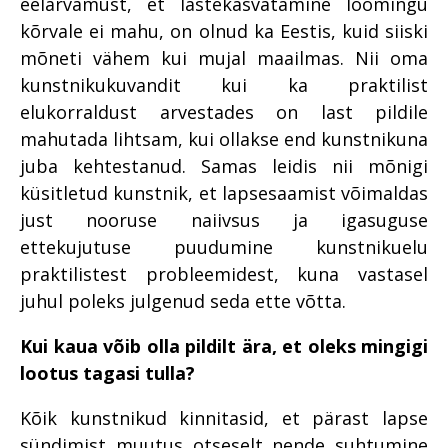
eelarvamust, et lastekasvatamine loomingu
kõrvale ei mahu, on olnud ka Eestis, kuid siiski
mõneti vähem kui mujal maailmas. Nii oma
kunstnikukuvandit kui ka praktilist
elukorraldust arvestades on last pildile
mahutada lihtsam, kui ollakse end kunstnikuna
juba kehtestanud. Samas leidis nii mõnigi
küsitletud kunstnik, et lapsesaamist võimaldas
just nooruse naiivsus ja igasuguse
ettekujutuse puudumine kunstnikuelu
praktilistest probleemidest, kuna vastasel
juhul poleks julgenud seda ette võtta.
Kui kaua võib olla pildilt ära, et oleks mingigi
lootus tagasi tulla?
Kõik kunstnikud kinnitasid, et pärast lapse
sündimist muutus otseselt nende suhtumine