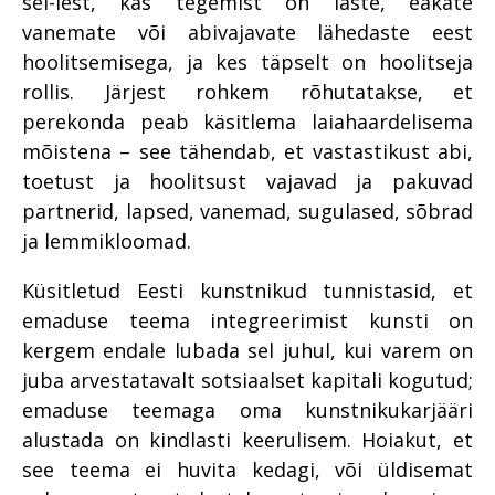
sel-lest, kas tegemist on laste, eakate
vanemate või abivajavate lähedaste eest
hoolitsemisega, ja kes täpselt on hoolitseja
rollis. Järjest rohkem rõhutatakse, et
perekonda peab käsitlema laiahaardelisema
mõistena – see tähendab, et vastastikust abi,
toetust ja hoolitsust vajavad ja pakuvad
partnerid, lapsed, vanemad, sugulased, sõbrad
ja lemmikloomad.
Küsitletud Eesti kunstnikud tunnistasid, et
emaduse teema integreerimist kunsti on
kergem endale lubada sel juhul, kui varem on
juba arvestatavalt sotsiaalset kapitali kogutud;
emaduse teemaga oma kunstnikukarjääri
alustada on kindlasti keerulisem. Hoiakut, et
see teema ei huvita kedagi, või üldisemat