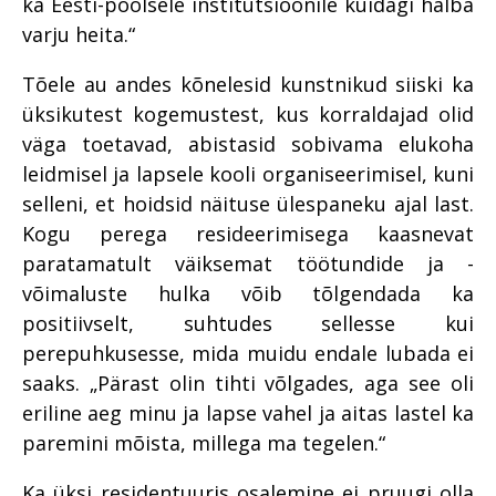
ka Eesti-poolsele institutsioonile kuidagi halba
varju heita.“
Tõele au andes kõnelesid kunstnikud siiski ka
üksikutest kogemustest, kus korraldajad olid
väga toetavad, abistasid sobivama elukoha
leidmisel ja lapsele kooli organiseerimisel, kuni
selleni, et hoidsid näituse ülespaneku ajal last.
Kogu perega resideerimisega kaasnevat
paratamatult väiksemat töötundide ja -
võimaluste hulka võib tõlgendada ka
positiivselt, suhtudes sellesse kui
perepuhkusesse, mida muidu endale lubada ei
saaks. „Pärast olin tihti võlgades, aga see oli
eriline aeg minu ja lapse vahel ja aitas lastel ka
paremini mõista, millega ma tegelen.“
Ka üksi residentuuris osalemine ei pruugi olla