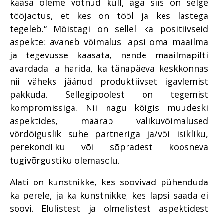
kaasa oleme võtnud küll, aga siis on selge
tööjaotus, et kes on tööl ja kes lastega
tegeleb.“ Mõistagi on sellel ka positiivseid
aspekte: avaneb võimalus lapsi oma maailma
ja tegevusse kaasata, nende maailmapilti
avardada ja harida, ka tänapäeva keskkonnas
nii väheks jäänud produktiivset igavlemist
pakkuda. Sellegipoolest on tegemist
kompromissiga. Nii nagu kõigis muudeski
aspektides, määrab valikuvõimalused
võrdõiguslik suhe partneriga ja/või isikliku,
perekondliku või sõpradest koosneva
tugivõrgustiku olemasolu.
Alati on kunstnikke, kes soovivad pühenduda
ka perele, ja ka kunstnikke, kes lapsi saada ei
soovi. Elulistest ja olmelistest aspektidest