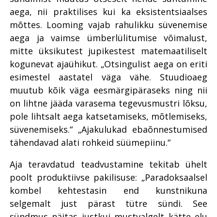
aega, nii praktilises kui ka eksistentsiaalses
mõttes. Looming vajab rahulikku süvenemise
aega ja vaimse ümberlülitumise võimalust,
mitte üksikutest jupikestest matemaatiliselt
kogunevat ajaühikut. „Otsingulist aega on eriti
esimestel aastatel väga vähe. Stuudioaeg
muutub kõik väga eesmärgipäraseks ning nii
on lihtne jääda varasema tegevusmustri lõksu,
pole lihtsalt aega katsetamiseks, mõtlemiseks,
süvenemiseks.“ „Ajakulukad ebaõnnestumised
tähendavad alati rohkeid süümepiinu.“
Aja teravdatud teadvustamine tekitab ühelt
poolt produktiivse pakilisuse: „Paradoksaalsel
kombel kehtestasin end kunstnikuna
selgemalt just pärast tütre sündi. See
sündmus näitas justkui mustvalgelt kätte elu