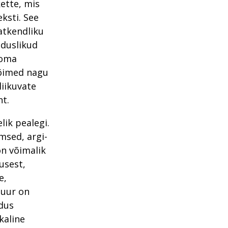
ette, mis
ksti. See
atkendliku
nduslikud
 oma
lõimed nagu
liikuvate
nt.
lik pealegi.
msed, argi-
on võimalik
usest,
e,
tuur on
ldus
kaline