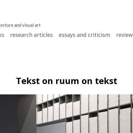
tecture and visual art
ks
research articles
essays and criticism
review
Tekst on ruum on tekst