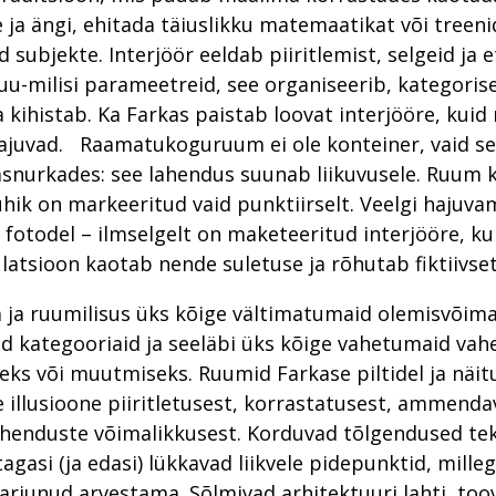
 ja ängi, ehitada täiuslikku matemaatikat või treeni
subjekte. Interjöör eeldab piiritlemist, selgeid ja e
u-milisi parameetreid, see organiseerib, kategorise
a kihistab. Ka Farkas paistab loovat interjööre, kuid 
ajuvad. Raamatukoguruum ei ole konteiner, vaid se
snurkades: see lahendus suunab liikuvusele. Ruum k
 ühik on markeeritud vaid punktiirselt. Veelgi hajuv
 fotodel – ilmselgelt on maketeeritud interjööre, ku
atsioon kaotab nende suletuse ja rõhutab fiktiivset
 ja ruumilisus üks kõige vältimatumaid olemisvõima
d kategooriaid ja seeläbi üks kõige vahetumaid vahe
eks või muutmiseks. Ruumid Farkase piltidel ja näit
le illusioone piiritletusest, korrastatusest, ammenda
lahenduste võimalikkusest. Korduvad tõlgendused tek
tagasi (ja edasi) lükkavad liikvele pidepunktid, mill
harjunud arvestama. Sõlmivad arhitektuuri lahti, too