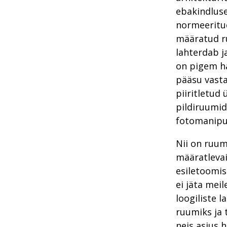
ebakindluse
normeeritud 
määratud ru
lahterdab j
on pigem h
pääsu vasta
piiritletud
pildiruumid
fotomanipul
Nii on ruum
määratlevai
esiletoomis
ei jäta mei
loogiliste 
ruumiks ja 
neis asjus 