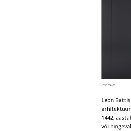
Foto cca.ee
Leon Battist
arhitektuur
1442. aastal
või hingeva