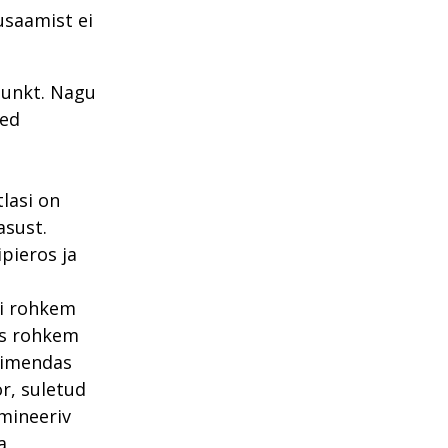
usaamist ei
punkt. Nagu
sed
lasi on
asust.
pieros ja
li rohkem
es rohkem
õimendas
ör, suletud
mineeriv
a