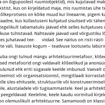
 on õigupoolest ruumiobjektid), mis kujutavad mak
kstist, kus on kirjeldatud maja, mis ruumistas ühe te
tõlkeprotsess on kõike muud kui lineaarne, pigem k
laadne, kus küllastuseni kuhjatud sisulised või tähe
egelikult tabamatuks jäävad ehk selles kuhjatuses
kuse tühistavad. Nähtavale jäävad vaid võrgustiku 
es juhatavad tee- viidad. See näitus on risti-rästi 
te väli, liiasuste kogum – teadvuse lootusetu labüri
juba ongi tulnud mängu arhitektuurimetafoor, klišee
sed metafoorid ongi valdavalt klišeelikud ja anonüü
ulunud ehk eriti sügavale keelde imbunud. Vaevalt 
teemist või organisatsioonist, mingitlaadi korrastat
lle üles-ehitusele, struktuurile või konstrueerimisel
e, alustaladele või tugisammastele. Keel ja arhitek
 peegeldavad. Keeleline, keele kaudu vormitud kirje
n olemuslikult arhitektuurne. Samamoodi on klassi