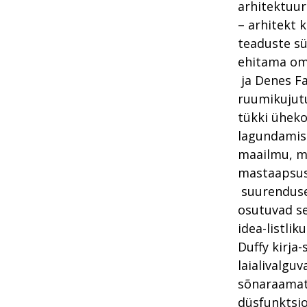
arhitektuur
– arhitekt 
teaduste sü
ehitama oma
ja Denes F
ruumikujut
tükki üheko
lagundamise
maailmu, mi
mastaapsuse
suurenduses
osutuvad se
idea-listli
Duffy kirja
laialivalgu
sõnaraamatu
düsfunktsi