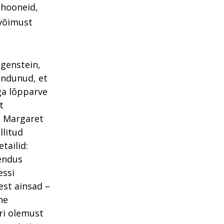
 hooneid,
 võimust
tgenstein,
eendunud, et
iga lõpparve
t
e Margaret
llitud
tailid:
hendus
essi
est ainsad –
ne
ri olemust