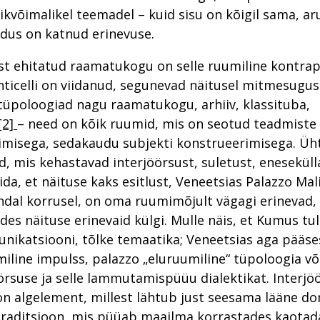
ikvõimalikel teemadel – kuid sisu on kõigil sama, ar
rdus on katnud erinevuse.
st ehitatud raamatukogu on selle ruumiline kontra
ticelli on viidanud, segunevad näitusel mitmesugu
tüpoloogiad nagu raamatukogu, arhiiv, klassituba,
[2]
– need on kõik ruumid, mis on seotud teadmiste
misega, sedakaudu subjekti konstrueerimisega. Üht
, mis kehastavad interjöörsust, suletust, eneseküll
da, et näituse kaks esitlust, Veneetsias Palazzo Mali
dal korrusel, on oma ruumimõjult vägagi erinevad,
ides näituse erinevaid külgi. Mulle näis, et Kumus tu
nikatsiooni, tõlke temaatika; Veneetsias aga pääs
iline impulss, palazzo „eluruumiline“ tüpoloogia v
öörsuse ja selle lammutamispüüu dialektikat. Interjö
n algelement, millest lähtub just seesama lääne do
traditsioon, mis püüab maailma korrastades kaotad