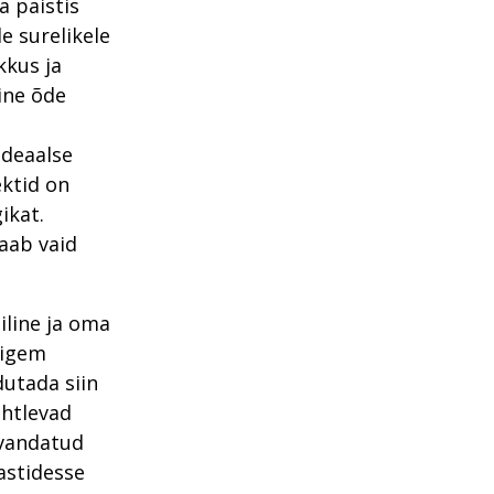
a paistis
e surelikele
kkus ja
ine õde
ideaalse
ektid on
ikat.
saab vaid
iline ja oma
pigem
utada siin
uhtlevad
avandatud
astidesse