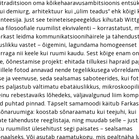
itraditsioon oma kõikehaaravusambitsioonis entsük
kui demiurg, arhitektuur kui „ülim teadus“ ehk kõigi 
nteesija. Just see teineteisepeegeldus kihutab Witt
 filosoofiale ruumilist ekvivalenti – korrastatust, m
arkast leidma kommunikatsioonihäirele ja tähendus
uslikku vastet – õigemini, lagundama homogeenset
rraga nii keele kui ruumi kaudu. Sest kõige enam on
, õõnestamise projekt: ehitada tillukesi hapraid pa
llele fotod annavad nende tegelikkusega võrrelda
 ja veenvuse, seda sealsamas saboteerides, kui fot
 paljastub vältimatu ebatäiuslikkus, mikroskoopil
inu rebestavaiks lõhedeks, väljavalgunud liim kom
kud puhtad pinnad. Täpselt samamoodi käitub Farkas
-sõnaruumiga: koostab sõnaraamatu kui teejuhi, kui
vate tähenduste reeglistaja, ning muudab selle – just
 ruumilist ülesehitust segi paisates – sealsamas
onaalseks. Või asutab raamatukogu, mis pealtnäha 