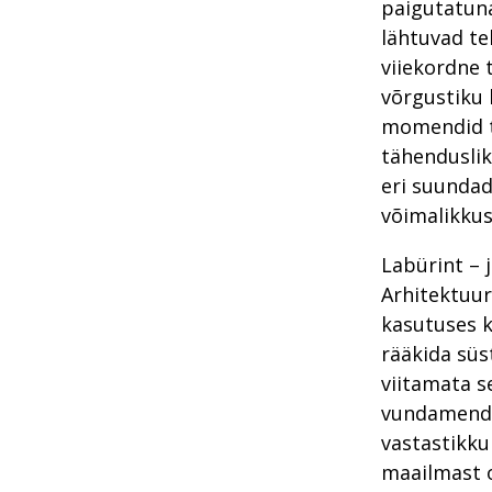
paigutatuna
lähtuvad te
viiekordne 
võrgustiku 
momendid t
tähenduslik
eri suundad
võimalikkus
Labürint – 
Arhitektuur
kasutuses k
rääkida süs
viitamata se
vundamendil
vastastikku
maailmast o