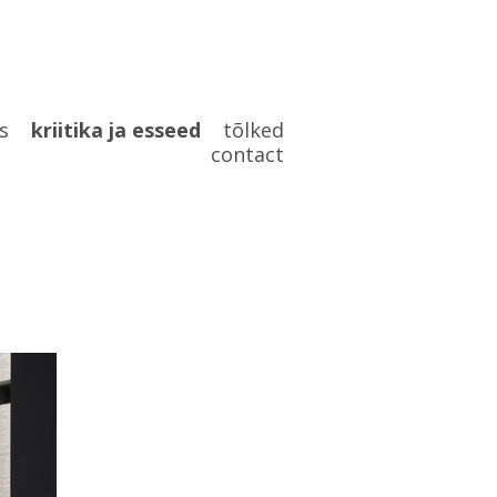
s
kriitika ja esseed
tõlked
contact