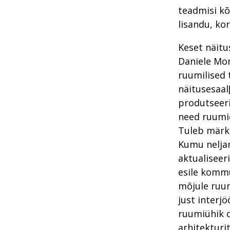
teadmisi kõ
lisandu, ko
Keset näitu
Daniele Mon
ruumilised 
näitusesaal
produtseeri
need ruumid
Tuleb märki
Kumu neljan
aktualiseer
esile kommu
mõjule ruum
just interj
ruumiühik o
arhitekturi