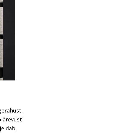
gerahust.
b ärevust
jeldab,