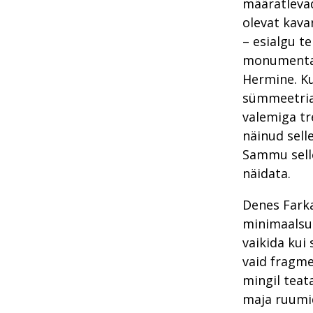
määratlevad
olevat kava
– esialgu t
monumentaal
Hermine. Ku
sümmeetriat
valemiga tr
näinud sell
Sammu selle
näidata.
Denes Farka
minimaalsu
vaikida kui
vaid fragme
mingil teat
maja ruumid