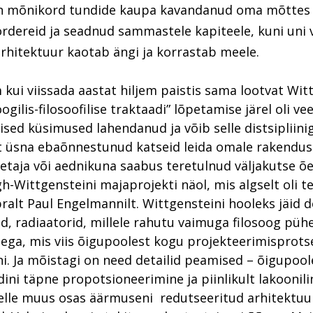
on mõnikord tundide kaupa kavandanud oma mõttes
rdereid ja seadnud sammastele kapiteele, kuni uni
arhitektuur kaotab ängi ja korrastab meele.
 kui viissada aastat hiljem paistis sama lootvat Wit
gilis-filosoofilise traktaadi” lõpetamise järel oli v
ilised küsimused lahendanud ja võib selle distsipliin
t üsna ebaõnnestunud katseid leida omale rakendus
etaja või aednikuna saabus teretulnud väljakutse õ
-Wittgensteini majaprojekti näol, mis algselt oli te
ralt Paul Engelmannilt. Wittgensteini hooleks jäid de
d, radiaatorid, millele rahutu vaimuga filosoog pü
sega, mis viis õigupoolest kogu projekteerimisprots
i. Ja mõistagi on need detailid peamised – õigupool
dini täpne propotsioneerimine ja piinlikult lakoonili
selle muus osas äärmuseni redutseeritud arhitektuu