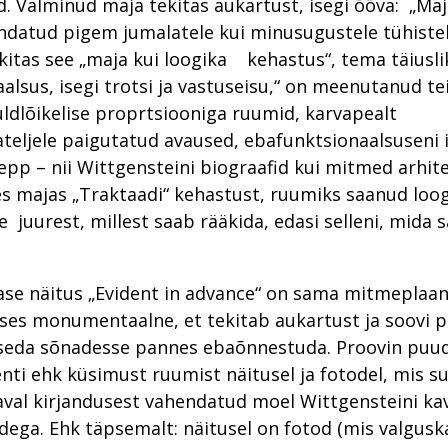
. Valminud maja tekitas aukartust, isegi õõva: „Maj
ndatud pigem jumalatele kui minusugustele tühistel
ekitas see „maja kui loogika kehastus“, tema täiusli
sus, isegi trotsi ja vastuseisu,“ on meenutanud te
ldlõikelise proprtsiooniga ruumid, karvapealt
eljele paigutatud avaused, ebafunktsionaalsuseni 
epp – nii Wittgensteini biograafid kui mitmed arhit
es majas „Traktaadi“ kehastust, ruumiks saanud loog
 juurest, millest saab rääkida, edasi selleni, mida 
se näitus „Evident in advance“ on sama mitmeplaan
ses monumentaalne, et tekitab aukartust ja soovi 
 seda sõnadesse pannes ebaõnnestuda. Proovin puud
nti ehk küsimust ruumist näitusel ja fotodel, mis s
aval kirjandusest vahendatud moel Wittgensteini k
ega. Ehk täpsemalt: näitusel on fotod (mis valgusk