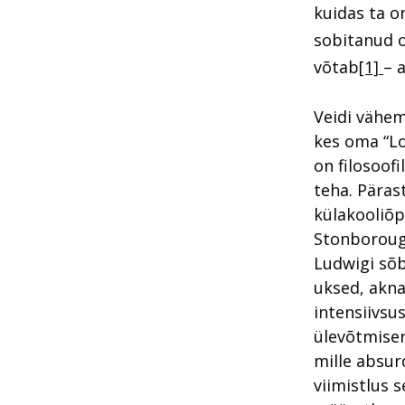
kuidas ta 
sobitanud o
võtab
[1]
– 
Veidi vähem
kes oma “Loo
on filosoof
teha. Päras
külakooliõp
Stonborough
Ludwigi sõb
uksed, akna
intensiivsu
ülevõtmisen
mille absur
viimistlus 