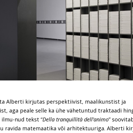
a Alberti kirjutas perspektiivist, maalikunstist ja
ist, aga peale selle ka ühe vähetuntud traktaadi hin
 ilmu-nud tekst “
Della tranquillità dell’animo
” soovita
lu ravida matemaatika või arhitektuuriga. Alberti kir