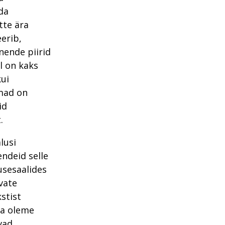
da
tte ära
erib,
nende piirid
l on kaks
ui
amad on
id
.
lusi
ndeid selle
usesaalides
vate
stist
ega oleme
vad