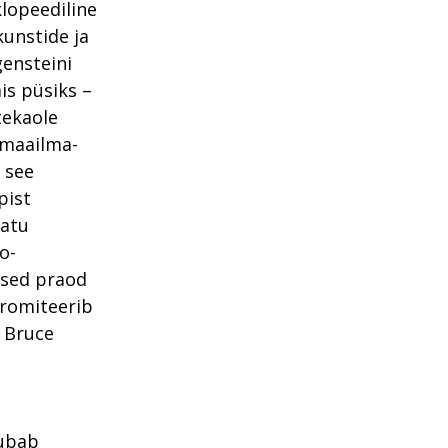
lopeediline
kunstide ja
gensteini
is püsiks –
tekaole
 maailma-
 see
pist
matu
o-
ised praod
promiteerib
 Bruce
lubab